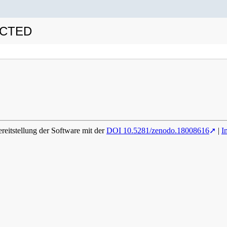
ECTED
ereitstellung der Software mit der
DOI 10.5281/zenodo.18008616
|
I